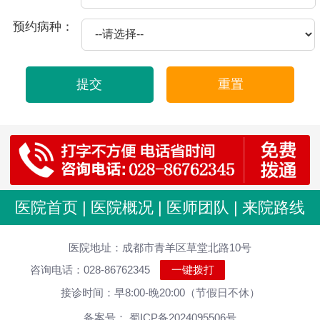
2025-10-21
包皮龟头炎爱你的因素
预约病种：
2025-09-11
必知为怎么会患上前列腺炎的病
2025-09-06
必知龟头炎征兆是什么,怎样医治效果好
提交
重置
2025-08-29
必知附睾炎造成如何危害
2025-08-19
包茎表现哈
2025-08-17
出现早泄的病因是怎样吗
2025-08-14
尿道炎伴随哪些心理障碍
2025-08-08
包茎的治疗方法
医院首页
|
医院概况
|
医师团队
|
来院路线
2025-07-30
包皮过长该做什么手术
医院地址：成都市青羊区草堂北路10号
2025-07-30
包皮过长还是别自慰好
咨询电话：028-86762345
一键拨打
2025-07-30
包皮过长对肾脏危害大 男性千万莫忽视 医院科普
接诊时间：早8:00-晚20:00（节假日不休）
2025-07-30
包皮过长烦恼多,及早治疗很重要
备案号： 蜀ICP备2024095506号