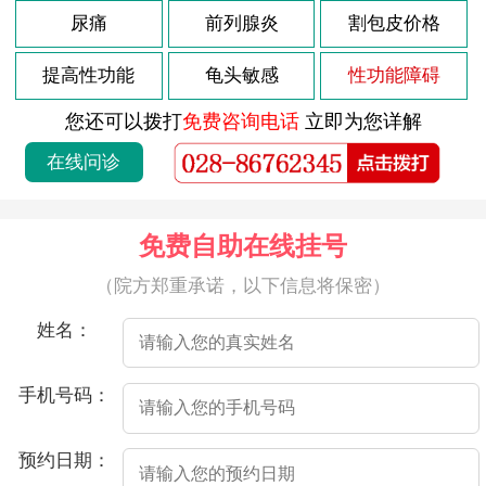
2026-07-21
尿痛
前列腺炎
割包皮价格
射精疼痛是指男性在射精的过程中感到疼痛或不适。这种疼痛可能会出现在射精前、射精后或持续一段时间。射精疼痛可能由多种原因引起，以下是一些常见的原因。
2026-07-21
医院介绍射精时会痛，可能是由于以下原因：
提高性功能
龟头敏感
性功能障碍
2026-07-21
射精时带血，是许多男性都会遇到的问题，通常情况下，这种现象并不会引起严重的危害，但也不容忽视，尤其是当出现频率增多时，需要及时就医。
您还可以拨打
免费咨询电话
立即为您详解
2026-07-21
射精疼痛是指在射精过程中或射精后出现疼痛的情况。这种疼痛的原因非常多，可能与生理因素、心理因素、感染、损伤等因素相关。
在线问诊
2026-07-21
射精疼痛是男性朋友常见的问题之一，可能是由于前列腺炎、尿道炎、以及其他非感染性因素等原因引起的。如果您遇到了这种情况，不要慌张，接下来介绍一些处理办法，希望对您有所帮助。
2026-07-21
射精疼痛是指在性行为中或撸管时，男性射精时会感到疼痛不适的情况。这种疼痛通常发生在射精之前、期间或之后，且可能是阵发性的剧烈疼痛。
免费自助在线挂号
2026-07-21
射精疼痛是指在射精时出现阴茎、睾丸或会阴部位的疼痛。在一些情况下，这种疼痛可以持续数小时或数天，甚至可以干扰正常房事。这种疼痛可能由多种原因引起，包括生殖部位感染、前列腺炎、尿道炎、包皮过长以及生殖部位伤害等。
（院方郑重承诺，以下信息将保密）
2026-07-21
射精疼痛是指性行为中射精时出现疼痛感。射精疼痛的原因可能很多，其中较常见的原因是前列腺炎、尿道炎、性部位感染等。以下是详细介绍。
姓名：
2026-07-21
射精时出现疼痛和血液是一种不正常的情况，通常可能是由以下多种因素导致的。
2026-07-21
射精疼痛是指在性行为或撸管等活动中，当男性达到性奋并射精时出现的疼痛感。这种疼痛可能会在射精后立即或一段时间后出现，疼痛程度因个体差异而有所不同，有时可能会持续数秒或数分钟，甚至可能会持续数小时。射精疼痛可能是由多种不同因素引起的，以下是一些常见的原因：
手机号码：
2026-04-23
高危后2个半月龟头有2个红点
预约日期：
2026-04-20
导致龟头炎的三大原因