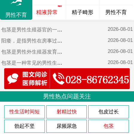
精液异常
精子畸形
男性不育
男性不育
2026-08-01
包茎是男性生殖器官的一种常见疾病，特别是在儿童时期。它是指男性阴茎的包皮无法完全向后拉伸，从而无法暴露出阴茎头部。尽管包茎在儿童时期很常见，但它可能会引起一些潜在的健康问题。医院将探讨一下10岁小男孩包茎的症状以及可能的治疗方法。
2026-08-01
阳痿，是指男性在房事过程中没发硬起来或者保持勃起的现象。在医学上，阳痿也称为勃起功能障碍，简称为ED，是男性性功能障碍的一种常见类型。近年来，随着生活方式的改变和心理压力的增加，阳痿的患病率也不断上升，给许多男性带来了不少困扰。
2026-08-01
包茎是男性外生殖器发育异常的一种常见情况，通常在婴儿时期就可以观察到。包茎是指男性的包皮无法完全向后拉开，从而无法暴露龟头。在5岁的孩子身上，包茎的症状可能会更加明显。
2026-08-01
包茎是一种常见的男性生殖器官异常，尤其在幼儿时期更为常见。对于4岁男宝来说，包茎症状可能会引起家长的担忧和不安。医院将详细介绍包茎的症状，并为家长提供解决方法，以帮助他们更好地理解和处理这一问题。
2026-08-01
列腺炎是男性常见的疾病之一，尽管多发于成年男性，但也有少数青少年患者。本文将探讨17岁前列腺炎的原因，并提供一些预防措施，帮助读者了解并预防这一疾病。
2026-08-01
包茎是男性生殖器官的一种常见疾病，特别是在儿童中。9岁的包茎症状可能会引起家长的担忧和孩子的不适，因此及早了解、正确对待这一问题至关重要。医院将为您详细介绍9岁包茎的症状，帮助您更好地关爱孩子的健康成长。
2026-08-01
男性热点问题关注
3型前列腺炎是一种常见的男性疾病，它主要是由于多种原因引起的。医院将详细介绍一下3型前列腺炎的原因。
2026-08-01
包茎是一种常见的男性生殖器官异常，通常在出生后不久就能够观察到。对于一个6岁的男孩来说，包茎可能会引起一些症状和问题。医院将探讨一下6岁儿童包茎的症状以及可能的解决方法。
性生活时间短
射精过快
包皮过长
2026-08-01
首先需要明确的是，阳痿是一种男性性功能障碍，其主要表现是没发达到或维持勃起状态，而非仅仅是射精过快或过多。因此，5分钟射精算不上阳痿。
勃起不坚
尿频尿急
包茎
2026-08-01
医院表示：17岁前的男性患上前列腺炎的原因有很多，主要包括以下几个方面。