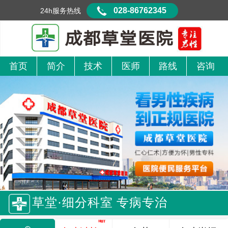
028-86762345
24h服务热线
首页
简介
技术
医师
路线
咨询
草堂·细分科室 专病专治