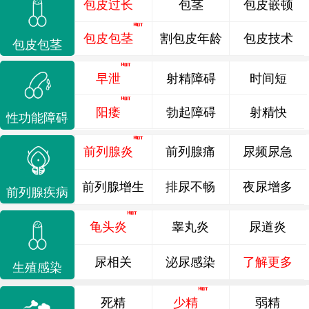
包皮过长
包茎
包皮嵌顿
包皮包茎
割包皮年龄
包皮技术
包皮包茎
早泄
射精障碍
时间短
阳痿
勃起障碍
射精快
性功能障碍
前列腺炎
前列腺痛
尿频尿急
前列腺增生
排尿不畅
夜尿增多
前列腺疾病
龟头炎
睾丸炎
尿道炎
尿相关
泌尿感染
了解更多
生殖感染
死精
少精
弱精