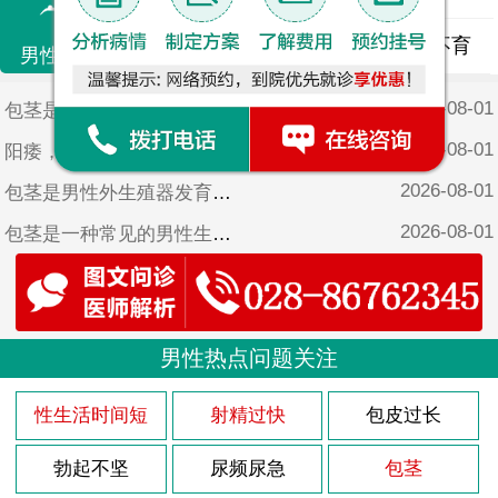
精液异常
精子畸形
男性不育
男性不育
2026-08-01
包茎是男性生殖器官的一种常见疾病，特别是在儿童时期。它是指男性阴茎的包皮无法完全向后拉伸，从而无法暴露出阴茎头部。尽管包茎在儿童时期很常见，但它可能会引起一些潜在的健康问题。医院将探讨一下10岁小男孩包茎的症状以及可能的治疗方法。
2026-08-01
阳痿，是指男性在房事过程中没发硬起来或者保持勃起的现象。在医学上，阳痿也称为勃起功能障碍，简称为ED，是男性性功能障碍的一种常见类型。近年来，随着生活方式的改变和心理压力的增加，阳痿的患病率也不断上升，给许多男性带来了不少困扰。
2026-08-01
包茎是男性外生殖器发育异常的一种常见情况，通常在婴儿时期就可以观察到。包茎是指男性的包皮无法完全向后拉开，从而无法暴露龟头。在5岁的孩子身上，包茎的症状可能会更加明显。
2026-08-01
包茎是一种常见的男性生殖器官异常，尤其在幼儿时期更为常见。对于4岁男宝来说，包茎症状可能会引起家长的担忧和不安。医院将详细介绍包茎的症状，并为家长提供解决方法，以帮助他们更好地理解和处理这一问题。
2026-08-01
列腺炎是男性常见的疾病之一，尽管多发于成年男性，但也有少数青少年患者。本文将探讨17岁前列腺炎的原因，并提供一些预防措施，帮助读者了解并预防这一疾病。
2026-08-01
包茎是男性生殖器官的一种常见疾病，特别是在儿童中。9岁的包茎症状可能会引起家长的担忧和孩子的不适，因此及早了解、正确对待这一问题至关重要。医院将为您详细介绍9岁包茎的症状，帮助您更好地关爱孩子的健康成长。
2026-08-01
男性热点问题关注
3型前列腺炎是一种常见的男性疾病，它主要是由于多种原因引起的。医院将详细介绍一下3型前列腺炎的原因。
2026-08-01
包茎是一种常见的男性生殖器官异常，通常在出生后不久就能够观察到。对于一个6岁的男孩来说，包茎可能会引起一些症状和问题。医院将探讨一下6岁儿童包茎的症状以及可能的解决方法。
性生活时间短
射精过快
包皮过长
2026-08-01
首先需要明确的是，阳痿是一种男性性功能障碍，其主要表现是没发达到或维持勃起状态，而非仅仅是射精过快或过多。因此，5分钟射精算不上阳痿。
勃起不坚
尿频尿急
包茎
2026-08-01
医院表示：17岁前的男性患上前列腺炎的原因有很多，主要包括以下几个方面。