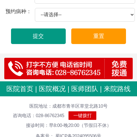
2025-10-21
包皮龟头炎爱你的因素
预约病种：
2025-09-11
必知为怎么会患上前列腺炎的病
2025-09-06
必知龟头炎征兆是什么,怎样医治效果好
提交
重置
2025-08-29
必知附睾炎造成如何危害
2025-08-19
包茎表现哈
2025-08-17
出现早泄的病因是怎样吗
2025-08-14
尿道炎伴随哪些心理障碍
2025-08-08
包茎的治疗方法
医院首页
|
医院概况
|
医师团队
|
来院路线
2025-07-30
包皮过长该做什么手术
医院地址：成都市青羊区草堂北路10号
2025-07-30
包皮过长还是别自慰好
咨询电话：028-86762345
一键拨打
2025-07-30
包皮过长对肾脏危害大 男性千万莫忽视 医院科普
接诊时间：早8:00-晚20:00（节假日不休）
2025-07-30
包皮过长烦恼多,及早治疗很重要
备案号： 蜀ICP备2024095506号