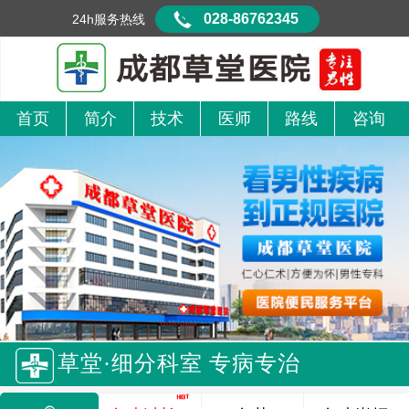
028-86762345
24h服务热线
首页
简介
技术
医师
路线
咨询
草堂·细分科室 专病专治