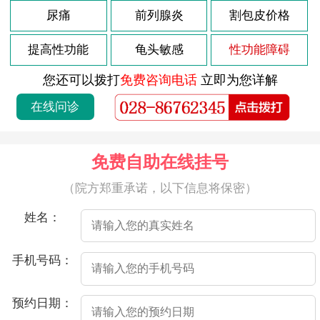
2026-07-21
尿痛
前列腺炎
割包皮价格
射精疼痛是指男性在射精的过程中感到疼痛或不适。这种疼痛可能会出现在射精前、射精后或持续一段时间。射精疼痛可能由多种原因引起，以下是一些常见的原因。
2026-07-21
医院介绍射精时会痛，可能是由于以下原因：
提高性功能
龟头敏感
性功能障碍
2026-07-21
射精时带血，是许多男性都会遇到的问题，通常情况下，这种现象并不会引起严重的危害，但也不容忽视，尤其是当出现频率增多时，需要及时就医。
您还可以拨打
免费咨询电话
立即为您详解
2026-07-21
射精疼痛是指在射精过程中或射精后出现疼痛的情况。这种疼痛的原因非常多，可能与生理因素、心理因素、感染、损伤等因素相关。
在线问诊
2026-07-21
射精疼痛是男性朋友常见的问题之一，可能是由于前列腺炎、尿道炎、以及其他非感染性因素等原因引起的。如果您遇到了这种情况，不要慌张，接下来介绍一些处理办法，希望对您有所帮助。
2026-07-21
射精疼痛是指在性行为中或撸管时，男性射精时会感到疼痛不适的情况。这种疼痛通常发生在射精之前、期间或之后，且可能是阵发性的剧烈疼痛。
免费自助在线挂号
2026-07-21
射精疼痛是指在射精时出现阴茎、睾丸或会阴部位的疼痛。在一些情况下，这种疼痛可以持续数小时或数天，甚至可以干扰正常房事。这种疼痛可能由多种原因引起，包括生殖部位感染、前列腺炎、尿道炎、包皮过长以及生殖部位伤害等。
（院方郑重承诺，以下信息将保密）
2026-07-21
射精疼痛是指性行为中射精时出现疼痛感。射精疼痛的原因可能很多，其中较常见的原因是前列腺炎、尿道炎、性部位感染等。以下是详细介绍。
姓名：
2026-07-21
射精时出现疼痛和血液是一种不正常的情况，通常可能是由以下多种因素导致的。
2026-07-21
射精疼痛是指在性行为或撸管等活动中，当男性达到性奋并射精时出现的疼痛感。这种疼痛可能会在射精后立即或一段时间后出现，疼痛程度因个体差异而有所不同，有时可能会持续数秒或数分钟，甚至可能会持续数小时。射精疼痛可能是由多种不同因素引起的，以下是一些常见的原因：
手机号码：
2026-04-23
高危后2个半月龟头有2个红点
预约日期：
2026-04-20
导致龟头炎的三大原因