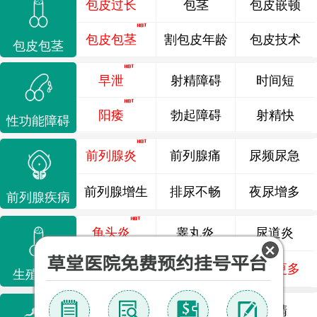
包皮过长
包茎
包皮嵌顿
包皮包茎
割包皮年龄
包皮技术
包皮包茎
早泄
射精障碍
时间短
阳痿
勃起障碍
射精快
性功能障碍
前列腺炎
前列腺痛
尿频尿急
前列腺增生
排尿不畅
夜尿增多
前列腺疾病
龟头炎
睾丸炎
尿道炎
尿相关
泌尿感染
了解更多
生殖感染
死精
少精
弱精