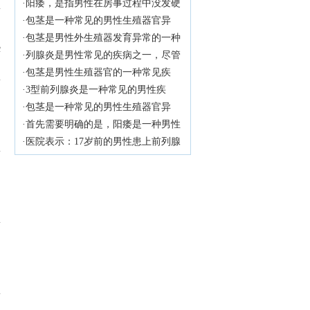
病，特别是在儿童时期。它是指男性
·阳痿，是指男性在房事过程中没发硬
阴茎的包皮无法完全向后拉伸，从而
起来或者保持勃起的现象。在医学
·包茎是一种常见的男性生殖器官异
无法暴露出阴茎头部。尽管包茎在儿
上，阳痿也称为勃起功能障碍，简称
常，尤其在幼儿时期更为常见。对于4
·包茎是男性外生殖器发育异常的一种
些
童时期很常见，但它可能会引起一些
为ED，是男性性功能障碍的一种常见
岁男宝来说，包茎症状可能会引起家
常见情况，通常在婴儿时期就可以观
·列腺炎是男性常见的疾病之一，尽管
潜在的健康问题。医院将探讨一下10
类型。近年来，随着生活方式的改变
长的担忧和不安。医院将详细介绍包
察到。包茎是指男性的包皮无法完全
多发于成年男性，但也有少数青少年
·包茎是男性生殖器官的一种常见疾
岁小男孩包茎的症状以及可能的治疗
和心理压力的增加，阳痿的患病率也
茎的症状，并为家长提供解决方法，
向后拉开，从而无法暴露龟头。在5岁
患者。本文将探讨17岁前列腺炎的原
病，特别是在儿童中。9岁的包茎症状
·3型前列腺炎是一种常见的男性疾
方法。
不断上升，给许多男性带来了不少困
以帮助他们更好地理解和处理这一问
的孩子身上，包茎的症状可能会更加
因，并提供一些预防措施，帮助读者
可能会引起家长的担忧和孩子的不
病，它主要是由于多种原因引起的。
·包茎是一种常见的男性生殖器官异
扰。
题。
明显。
了解并预防这一疾病。
适，因此及早了解、正确对待这一问
医院将详细介绍一下3型前列腺炎的原
常，通常在出生后不久就能够观察
·首先需要明确的是，阳痿是一种男性
题至关重要。医院将为您详细介绍9岁
因。
到。对于一个6岁的男孩来说，包茎可
性功能障碍，其主要表现是没发达到
·医院表示：17岁前的男性患上前列腺
包茎的症状，帮助您更好地关爱孩子
能会引起一些症状和问题。医院将探
或维持勃起状态，而非仅仅是射精过
炎的原因有很多，主要包括以下几个
的健康成长。
讨一下6岁儿童包茎的症状以及可能的
快或过多。因此，5分钟射精算不上阳
方面。
解决方法。
痿。