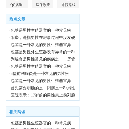
QQ咨询
医保政策
来院路线
热点文章
·包茎是男性生殖器官的一种常见疾
病，特别是在儿童时期。它是指男性
·阳痿，是指男性在房事过程中没发硬
阴茎的包皮无法完全向后拉伸，从而
起来或者保持勃起的现象。在医学
·包茎是一种常见的男性生殖器官异
无法暴露出阴茎头部。尽管包茎在儿
上，阳痿也称为勃起功能障碍，简称
常，尤其在幼儿时期更为常见。对于4
·包茎是男性外生殖器发育异常的一种
童时期很常见，但它可能会引起一些
为ED，是男性性功能障碍的一种常见
岁男宝来说，包茎症状可能会引起家
常见情况，通常在婴儿时期就可以观
·列腺炎是男性常见的疾病之一，尽管
潜在的健康问题。医院将探讨一下10
类型。近年来，随着生活方式的改变
长的担忧和不安。医院将详细介绍包
察到。包茎是指男性的包皮无法完全
多发于成年男性，但也有少数青少年
·包茎是男性生殖器官的一种常见疾
岁小男孩包茎的症状以及可能的治疗
和心理压力的增加，阳痿的患病率也
茎的症状，并为家长提供解决方法，
向后拉开，从而无法暴露龟头。在5岁
患者。本文将探讨17岁前列腺炎的原
病，特别是在儿童中。9岁的包茎症状
·3型前列腺炎是一种常见的男性疾
方法。
不断上升，给许多男性带来了不少困
以帮助他们更好地理解和处理这一问
的孩子身上，包茎的症状可能会更加
因，并提供一些预防措施，帮助读者
可能会引起家长的担忧和孩子的不
病，它主要是由于多种原因引起的。
·包茎是一种常见的男性生殖器官异
扰。
题。
明显。
了解并预防这一疾病。
适，因此及早了解、正确对待这一问
医院将详细介绍一下3型前列腺炎的原
常，通常在出生后不久就能够观察
·首先需要明确的是，阳痿是一种男性
题至关重要。医院将为您详细介绍9岁
因。
到。对于一个6岁的男孩来说，包茎可
性功能障碍，其主要表现是没发达到
·医院表示：17岁前的男性患上前列腺
包茎的症状，帮助您更好地关爱孩子
能会引起一些症状和问题。医院将探
或维持勃起状态，而非仅仅是射精过
炎的原因有很多，主要包括以下几个
的健康成长。
讨一下6岁儿童包茎的症状以及可能的
快或过多。因此，5分钟射精算不上阳
方面。
相关阅读
解决方法。
痿。
·包茎是男性生殖器官的一种常见疾