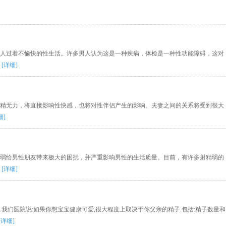
人过着不愉快的性生活。许多男人认为这是一种疾病，体检是一种性功能障碍，这对
潮
[详细]
精无力，将直接影响性快感，也将对性伴侣产生的影响。夫妻之间的关系将受到很大
细]
弱给男性朋友带来极大的困扰，并严重影响男性的生活质量。目前，有许多射精弱的
么
[详细]
我们医院说:如果你想宝宝健康可爱,很大程度上取决于你父亲的精子.包括:精子数量和
[详细]