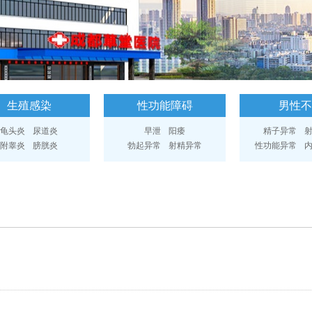
生殖感染
性功能障碍
男性不
龟头炎
尿道炎
早泄
阳痿
精子异常
附睾炎
膀胱炎
勃起异常
射精异常
性功能异常