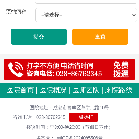
2025-10-21
包皮龟头炎爱你的因素
预约病种：
2025-09-11
必知为怎么会患上前列腺炎的病
2025-09-06
必知龟头炎征兆是什么,怎样医治效果好
提交
重置
2025-08-29
必知附睾炎造成如何危害
2025-08-19
包茎表现哈
2025-08-17
出现早泄的病因是怎样吗
2025-08-14
尿道炎伴随哪些心理障碍
2025-08-08
包茎的治疗方法
医院首页
|
医院概况
|
医师团队
|
来院路线
2025-07-30
包皮过长该做什么手术
医院地址：成都市青羊区草堂北路10号
2025-07-30
包皮过长还是别自慰好
咨询电话：028-86762345
一键拨打
2025-07-30
包皮过长对肾脏危害大 男性千万莫忽视 医院科普
接诊时间：早8:00-晚20:00（节假日不休）
2025-07-30
包皮过长烦恼多,及早治疗很重要
备案号： 蜀ICP备2024095506号