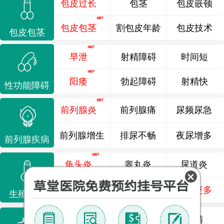
包皮过长
包茎
包皮嵌顿
包皮包茎
割包皮年龄
包皮技术
包皮包茎
早泄
射精障碍
时间短
阳痿
勃起障碍
射精快
性功能障碍
前列腺炎
前列腺痛
尿频尿急
前列腺增生
排尿不畅
夜尿增多
前列腺疾病
龟头炎
睾丸炎
尿道炎
尿相关
泌尿感染
了解更多
生殖感染
死精
少精
弱精