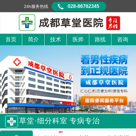
028-86762345
24h服务热线
首页
简介
技术
医师
路线
咨询
草堂·细分科室 专病专治