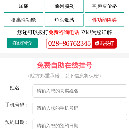
2026-07-21
尿痛
前列腺炎
割包皮价格
射精疼痛是指男性在射精的过程中感到疼痛或不适。这种疼痛可能会出现在射精前、射精后或持续一段时间。射精疼痛可能由多种原因引起，以下是一些常见的原因。
2026-07-21
医院介绍射精时会痛，可能是由于以下原因：
提高性功能
龟头敏感
性功能障碍
2026-07-21
射精时带血，是许多男性都会遇到的问题，通常情况下，这种现象并不会引起严重的危害，但也不容忽视，尤其是当出现频率增多时，需要及时就医。
您还可以拨打
免费咨询电话
立即为您详解
2026-07-21
射精疼痛是指在射精过程中或射精后出现疼痛的情况。这种疼痛的原因非常多，可能与生理因素、心理因素、感染、损伤等因素相关。
在线问诊
2026-07-21
射精疼痛是男性朋友常见的问题之一，可能是由于前列腺炎、尿道炎、以及其他非感染性因素等原因引起的。如果您遇到了这种情况，不要慌张，接下来介绍一些处理办法，希望对您有所帮助。
2026-07-21
射精疼痛是指在性行为中或撸管时，男性射精时会感到疼痛不适的情况。这种疼痛通常发生在射精之前、期间或之后，且可能是阵发性的剧烈疼痛。
免费自助在线挂号
2026-07-21
射精疼痛是指在射精时出现阴茎、睾丸或会阴部位的疼痛。在一些情况下，这种疼痛可以持续数小时或数天，甚至可以干扰正常房事。这种疼痛可能由多种原因引起，包括生殖部位感染、前列腺炎、尿道炎、包皮过长以及生殖部位伤害等。
（院方郑重承诺，以下信息将保密）
2026-07-21
射精疼痛是指性行为中射精时出现疼痛感。射精疼痛的原因可能很多，其中较常见的原因是前列腺炎、尿道炎、性部位感染等。以下是详细介绍。
姓名：
2026-07-21
射精时出现疼痛和血液是一种不正常的情况，通常可能是由以下多种因素导致的。
2026-07-21
射精疼痛是指在性行为或撸管等活动中，当男性达到性奋并射精时出现的疼痛感。这种疼痛可能会在射精后立即或一段时间后出现，疼痛程度因个体差异而有所不同，有时可能会持续数秒或数分钟，甚至可能会持续数小时。射精疼痛可能是由多种不同因素引起的，以下是一些常见的原因：
手机号码：
2026-04-23
高危后2个半月龟头有2个红点
预约日期：
2026-04-20
导致龟头炎的三大原因