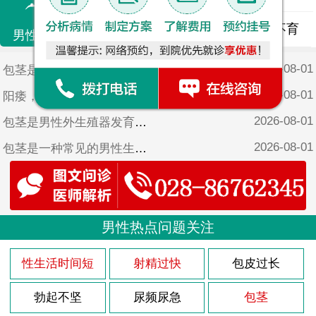
精液异常
精子畸形
男性不育
男性不育
2026-08-01
包茎是男性生殖器官的一种常见疾病，特别是在儿童时期。它是指男性阴茎的包皮无法完全向后拉伸，从而无法暴露出阴茎头部。尽管包茎在儿童时期很常见，但它可能会引起一些潜在的健康问题。医院将探讨一下10岁小男孩包茎的症状以及可能的治疗方法。
2026-08-01
阳痿，是指男性在房事过程中没发硬起来或者保持勃起的现象。在医学上，阳痿也称为勃起功能障碍，简称为ED，是男性性功能障碍的一种常见类型。近年来，随着生活方式的改变和心理压力的增加，阳痿的患病率也不断上升，给许多男性带来了不少困扰。
2026-08-01
包茎是男性外生殖器发育异常的一种常见情况，通常在婴儿时期就可以观察到。包茎是指男性的包皮无法完全向后拉开，从而无法暴露龟头。在5岁的孩子身上，包茎的症状可能会更加明显。
2026-08-01
包茎是一种常见的男性生殖器官异常，尤其在幼儿时期更为常见。对于4岁男宝来说，包茎症状可能会引起家长的担忧和不安。医院将详细介绍包茎的症状，并为家长提供解决方法，以帮助他们更好地理解和处理这一问题。
2026-08-01
列腺炎是男性常见的疾病之一，尽管多发于成年男性，但也有少数青少年患者。本文将探讨17岁前列腺炎的原因，并提供一些预防措施，帮助读者了解并预防这一疾病。
2026-08-01
包茎是男性生殖器官的一种常见疾病，特别是在儿童中。9岁的包茎症状可能会引起家长的担忧和孩子的不适，因此及早了解、正确对待这一问题至关重要。医院将为您详细介绍9岁包茎的症状，帮助您更好地关爱孩子的健康成长。
2026-08-01
男性热点问题关注
3型前列腺炎是一种常见的男性疾病，它主要是由于多种原因引起的。医院将详细介绍一下3型前列腺炎的原因。
2026-08-01
包茎是一种常见的男性生殖器官异常，通常在出生后不久就能够观察到。对于一个6岁的男孩来说，包茎可能会引起一些症状和问题。医院将探讨一下6岁儿童包茎的症状以及可能的解决方法。
性生活时间短
射精过快
包皮过长
2026-08-01
首先需要明确的是，阳痿是一种男性性功能障碍，其主要表现是没发达到或维持勃起状态，而非仅仅是射精过快或过多。因此，5分钟射精算不上阳痿。
勃起不坚
尿频尿急
包茎
2026-08-01
医院表示：17岁前的男性患上前列腺炎的原因有很多，主要包括以下几个方面。