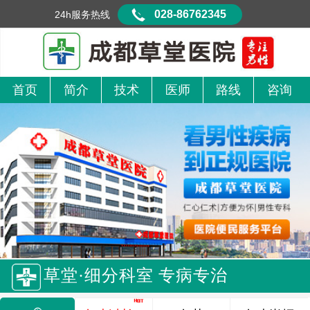
028-86762345
24h服务热线
首页
简介
技术
医师
路线
咨询
草堂·细分科室 专病专治