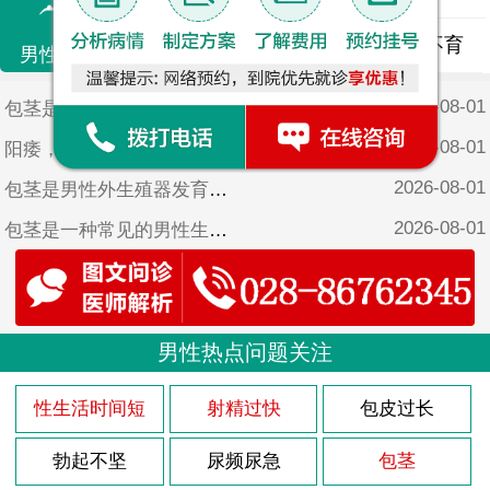
精液异常
精子畸形
男性不育
男性不育
2026-08-01
包茎是男性生殖器官的一种常见疾病，特别是在儿童时期。它是指男性阴茎的包皮无法完全向后拉伸，从而无法暴露出阴茎头部。尽管包茎在儿童时期很常见，但它可能会引起一些潜在的健康问题。医院将探讨一下10岁小男孩包茎的症状以及可能的治疗方法。
2026-08-01
阳痿，是指男性在房事过程中没发硬起来或者保持勃起的现象。在医学上，阳痿也称为勃起功能障碍，简称为ED，是男性性功能障碍的一种常见类型。近年来，随着生活方式的改变和心理压力的增加，阳痿的患病率也不断上升，给许多男性带来了不少困扰。
2026-08-01
包茎是男性外生殖器发育异常的一种常见情况，通常在婴儿时期就可以观察到。包茎是指男性的包皮无法完全向后拉开，从而无法暴露龟头。在5岁的孩子身上，包茎的症状可能会更加明显。
2026-08-01
包茎是一种常见的男性生殖器官异常，尤其在幼儿时期更为常见。对于4岁男宝来说，包茎症状可能会引起家长的担忧和不安。医院将详细介绍包茎的症状，并为家长提供解决方法，以帮助他们更好地理解和处理这一问题。
2026-08-01
列腺炎是男性常见的疾病之一，尽管多发于成年男性，但也有少数青少年患者。本文将探讨17岁前列腺炎的原因，并提供一些预防措施，帮助读者了解并预防这一疾病。
2026-08-01
包茎是男性生殖器官的一种常见疾病，特别是在儿童中。9岁的包茎症状可能会引起家长的担忧和孩子的不适，因此及早了解、正确对待这一问题至关重要。医院将为您详细介绍9岁包茎的症状，帮助您更好地关爱孩子的健康成长。
2026-08-01
男性热点问题关注
3型前列腺炎是一种常见的男性疾病，它主要是由于多种原因引起的。医院将详细介绍一下3型前列腺炎的原因。
2026-08-01
包茎是一种常见的男性生殖器官异常，通常在出生后不久就能够观察到。对于一个6岁的男孩来说，包茎可能会引起一些症状和问题。医院将探讨一下6岁儿童包茎的症状以及可能的解决方法。
性生活时间短
射精过快
包皮过长
2026-08-01
首先需要明确的是，阳痿是一种男性性功能障碍，其主要表现是没发达到或维持勃起状态，而非仅仅是射精过快或过多。因此，5分钟射精算不上阳痿。
勃起不坚
尿频尿急
包茎
2026-08-01
医院表示：17岁前的男性患上前列腺炎的原因有很多，主要包括以下几个方面。