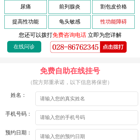
2026-07-21
尿痛
前列腺炎
割包皮价格
射精疼痛是指男性在射精的过程中感到疼痛或不适。这种疼痛可能会出现在射精前、射精后或持续一段时间。射精疼痛可能由多种原因引起，以下是一些常见的原因。
2026-07-21
医院介绍射精时会痛，可能是由于以下原因：
提高性功能
龟头敏感
性功能障碍
2026-07-21
射精时带血，是许多男性都会遇到的问题，通常情况下，这种现象并不会引起严重的危害，但也不容忽视，尤其是当出现频率增多时，需要及时就医。
您还可以拨打
免费咨询电话
立即为您详解
2026-07-21
射精疼痛是指在射精过程中或射精后出现疼痛的情况。这种疼痛的原因非常多，可能与生理因素、心理因素、感染、损伤等因素相关。
在线问诊
2026-07-21
射精疼痛是男性朋友常见的问题之一，可能是由于前列腺炎、尿道炎、以及其他非感染性因素等原因引起的。如果您遇到了这种情况，不要慌张，接下来介绍一些处理办法，希望对您有所帮助。
2026-07-21
射精疼痛是指在性行为中或撸管时，男性射精时会感到疼痛不适的情况。这种疼痛通常发生在射精之前、期间或之后，且可能是阵发性的剧烈疼痛。
免费自助在线挂号
2026-07-21
射精疼痛是指在射精时出现阴茎、睾丸或会阴部位的疼痛。在一些情况下，这种疼痛可以持续数小时或数天，甚至可以干扰正常房事。这种疼痛可能由多种原因引起，包括生殖部位感染、前列腺炎、尿道炎、包皮过长以及生殖部位伤害等。
（院方郑重承诺，以下信息将保密）
2026-07-21
射精疼痛是指性行为中射精时出现疼痛感。射精疼痛的原因可能很多，其中较常见的原因是前列腺炎、尿道炎、性部位感染等。以下是详细介绍。
姓名：
2026-07-21
射精时出现疼痛和血液是一种不正常的情况，通常可能是由以下多种因素导致的。
2026-07-21
射精疼痛是指在性行为或撸管等活动中，当男性达到性奋并射精时出现的疼痛感。这种疼痛可能会在射精后立即或一段时间后出现，疼痛程度因个体差异而有所不同，有时可能会持续数秒或数分钟，甚至可能会持续数小时。射精疼痛可能是由多种不同因素引起的，以下是一些常见的原因：
手机号码：
2026-04-23
高危后2个半月龟头有2个红点
预约日期：
2026-04-20
导致龟头炎的三大原因