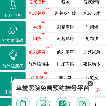
包皮过长
包茎
包皮嵌顿
包皮包茎
割包皮年龄
包皮技术
包皮包茎
早泄
射精障碍
时间短
阳痿
勃起障碍
射精快
性功能障碍
前列腺炎
前列腺痛
尿频尿急
前列腺增生
排尿不畅
夜尿增多
前列腺疾病
龟头炎
睾丸炎
尿道炎
尿相关
泌尿感染
了解更多
生殖感染
死精
少精
弱精