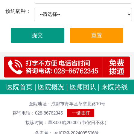
2025-10-21
包皮龟头炎爱你的因素
预约病种：
2025-09-11
必知为怎么会患上前列腺炎的病
2025-09-06
必知龟头炎征兆是什么,怎样医治效果好
提交
重置
2025-08-29
必知附睾炎造成如何危害
2025-08-19
包茎表现哈
2025-08-17
出现早泄的病因是怎样吗
2025-08-14
尿道炎伴随哪些心理障碍
2025-08-08
包茎的治疗方法
医院首页
|
医院概况
|
医师团队
|
来院路线
2025-07-30
包皮过长该做什么手术
医院地址：成都市青羊区草堂北路10号
2025-07-30
包皮过长还是别自慰好
咨询电话：028-86762345
一键拨打
2025-07-30
包皮过长对肾脏危害大 男性千万莫忽视 医院科普
接诊时间：早8:00-晚20:00（节假日不休）
2025-07-30
包皮过长烦恼多,及早治疗很重要
备案号： 蜀ICP备2024095506号